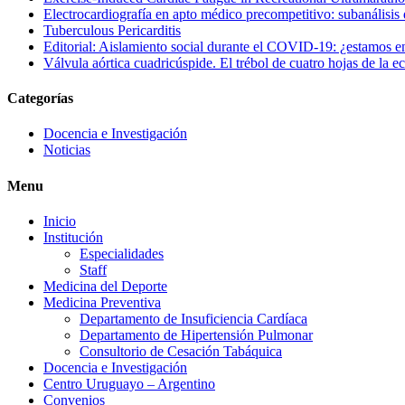
Electrocardiografía en apto médico precompetitivo: subanálisis 
Tuberculous Pericarditis
Editorial: Aislamiento social durante el COVID-19: ¿estamos en
Válvula aórtica cuadricúspide. El trébol de cuatro hojas de la e
Categorías
Docencia e Investigación
Noticias
Menu
Inicio
Institución
Especialidades
Staff
Medicina del Deporte
Medicina Preventiva
Departamento de Insuficiencia Cardíaca
Departamento de Hipertensión Pulmonar
Consultorio de Cesación Tabáquica
Docencia e Investigación
Centro Uruguayo – Argentino
Convenios