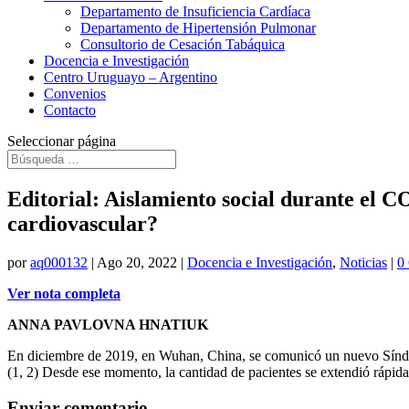
Departamento de Insuficiencia Cardíaca
Departamento de Hipertensión Pulmonar
Consultorio de Cesación Tabáquica
Docencia e Investigación
Centro Uruguayo – Argentino
Convenios
Contacto
Seleccionar página
Editorial: Aislamiento social durante el C
cardiovascular?
por
aq000132
|
Ago 20, 2022
|
Docencia e Investigación
,
Noticias
|
0
Ver nota completa
ANNA PAVLOVNA HNATIUK
En diciembre de 2019, en Wuhan, China, se comunicó un nuevo Sín
(1, 2) Desde ese momento, la cantidad de pacientes se extendió rápid
Enviar comentario