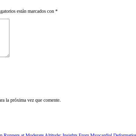
gatorios están marcados con
*
ara la próxima vez que comente.
on Runners at Moderate Altitude: Insights From Myocardial Deformatio